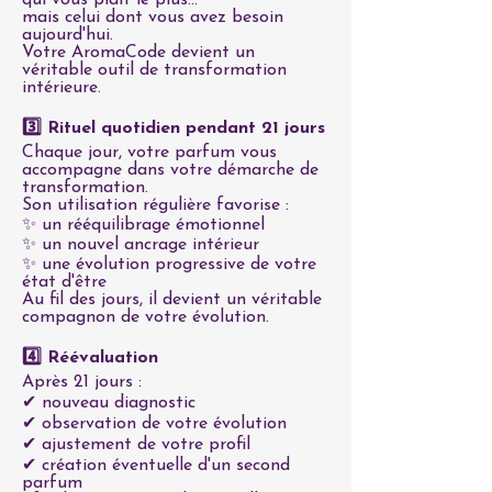
qui vous plaît le plus...
mais celui dont vous avez besoin
aujourd'hui.
Votre AromaCode devient un
véritable outil de transformation
intérieure.
3️⃣ Rituel quotidien pendant 21 jours
Chaque jour, votre parfum vous
accompagne dans votre démarche de
transformation.
Son utilisation régulière favorise :
✨ un rééquilibrage émotionnel
✨ un nouvel ancrage intérieur
✨ une évolution progressive de votre
état d'être
Au fil des jours, il devient un véritable
compagnon de votre évolution.
4️⃣ Réévaluation
Après 21 jours :
✔ nouveau diagnostic
✔ observation de votre évolution
✔ ajustement de votre profil
✔ création éventuelle d'un second
parfum