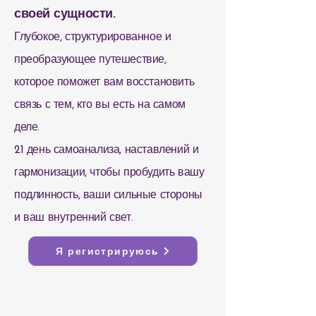
своей сущности.
Глубокое, структурированное и
преобразующее путешествие,
которое поможет вам восстановить
связь с тем, кто вы есть на самом
деле.
21 день самоанализа, наставлений и
гармонизации, чтобы пробудить вашу
подлинность, ваши сильные стороны
и ваш внутренний свет.
Я регистрируюсь