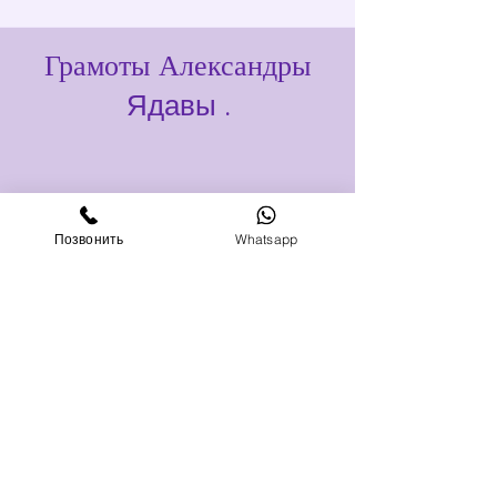
Грамоты Александры
Ядавы
.
Позвонить
Whatsapp
Dois-je connaître les huiles
essentielles ?
Non. L'expérience est accessible à tous,
même sans connaissance préalable.
Les archétypes sont-ils