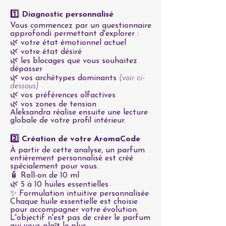
1️⃣ Diagnostic personnalisé
Vous commencez par un questionnaire
approfondi permettant d'explorer :
🌿 votre état émotionnel actuel
🌿 votre état désiré
🌿 les blocages que vous souhaitez
dépasser
🌿 vos archétypes dominants
(voir ci-
dessous)
🌿 vos préférences olfactives
🌿 vos zones de tension
Aleksandra réalise ensuite une lecture
globale de votre profil intérieur.
2️⃣ Création de votre AromaCode
À partir de cette analyse, un parfum
entièrement personnalisé est créé
spécialement pour vous.
🧴 Roll-on de 10 ml
🌿 5 à 10 huiles essentielles
✨ Formulation intuitive personnalisée
Chaque huile essentielle est choisie
pour accompagner votre évolution.
L'objectif n'est pas de créer le parfum