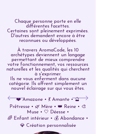
Chaque personne porte en elle
différentes facettes.
Certaines sont pleinement exprimées.
D'autres demandent encore à être
reconnues ou développées.
À travers AromaCode, les 10
archétypes deviennent un langage
permettant de mieux comprendre
votre fonctionnement, vos ressources
naturelles et les qualités qui cherchent
à s'exprimer.
Ils ne vous enferment dans aucune
catégorie.
Ils offrent simplement un
nouvel éclairage sur qui vous êtes.
❤️ Amazone • 💃 Amante • 🔮
Prêtresse • 🌿 Mère • 👑 Reine • 🎨
Muse • 🤍 Déesse
•
🌈 Enfant intérieur • 💰 Abondance •
💎 Création personnalisée