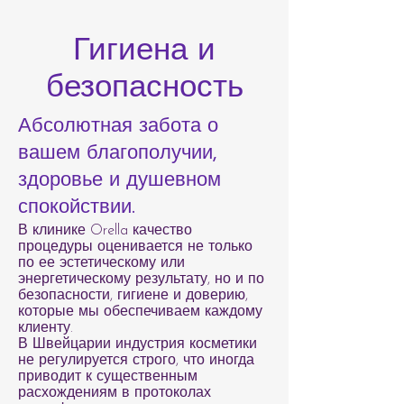
Гигиена и
безопасность
Абсолютная забота о
вашем благополучии,
здоровье и душевном
спокойствии.
В клинике Orella качество
процедуры оценивается не только
по ее эстетическому или
энергетическому результату, но и по
безопасности, гигиене и доверию,
которые мы обеспечиваем каждому
клиенту.
В Швейцарии индустрия косметики
не регулируется строго, что иногда
приводит к существенным
расхождениям в протоколах