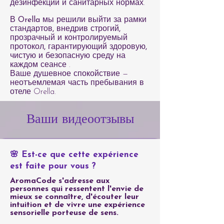
дезинфекции и санитарных нормах.
В Orella мы решили выйти за рамки
стандартов, внедрив строгий,
прозрачный и контролируемый
протокол, гарантирующий здоровую,
чистую и безопасную среду на
каждом сеансе
.
Ваше душевное спокойствие —
неотъемлемая часть пребывания в
отеле Orella.
Ваши видеоотзывы
🌸 Est-ce que cette expérience
est faite pour vous ?
AromaCode s'adresse aux
personnes qui ressentent l'envie de
mieux se connaître, d'écouter leur
intuition et de vivre une expérience
sensorielle porteuse de sens.