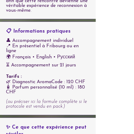
afin que cette rencontre devienne une
véritable expérience de reconnexion à
vous-même.
📋 Informations pratiques
👤 Accompagnement individuel
📍 En présentiel à Fribourg ou en
ligne
🌍 Français • English • Русский
⏳ Accompagnement sur 21 jours
Tarifs :
🌿 Diagnostic AromaCode : 120 CHF
🧴 Parfum personnalisé (10 ml) : 180
CHF
(ou préciser ici la formule complète si le
protocole est vendu en pack.)
✨ Ce que cette expérience peut