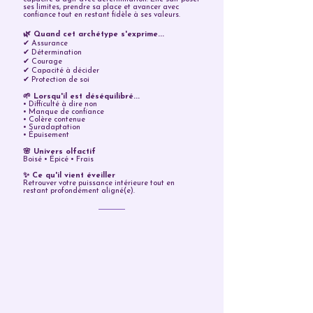
ses limites, prendre sa place et avancer avec
confiance tout en restant fidèle à ses valeurs.
🌿 Quand cet archétype s'exprime...
✔ Assurance
✔ Détermination
✔ Courage
✔ Capacité à décider
✔ Protection de soi
🌱 Lorsqu'il est déséquilibré...
• Difficulté à dire non
• Manque de confiance
• Colère contenue
• Suradaptation
• Épuisement
🌸 Univers olfactif
Boisé • Épicé • Frais
✨ Ce qu'il vient éveiller
Retrouver votre puissance intérieure tout en
restant profondément aligné(e).