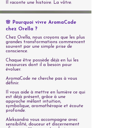
Il raconte une histoire. La vôtre.
🌸 Pourquoi vivre AromaCode
chez Orella ?
Chez Orella, nous croyons que les plus
grandes transformations commencent
souvent par une simple prise de
conscience.
Chaque être possède déjà en lui les
ressources dont il a besoin pour
évoluer.
AromaCode ne cherche pas à vous
définir.
Il vous aide à mettre en lumière ce qui
est déjà présent, grâce à une
approche mêlant intuition,
symbolique, aromathérapie et écoute
profonde.
Aleksandra vous accompagne avec
sensibilité, douceur et discernement