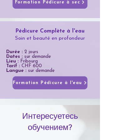
Formation Pédicure à sec
Pédicure Complète à l'eau
Soin et beauté en profondeur
Durée :
2 jours
Dates :
sur demande
Lieu :
Fribourg
Tarif :
CHF 600
Langue :
sur demande
Formation Pédicure à l'eau
Интересуетесь
обучением?