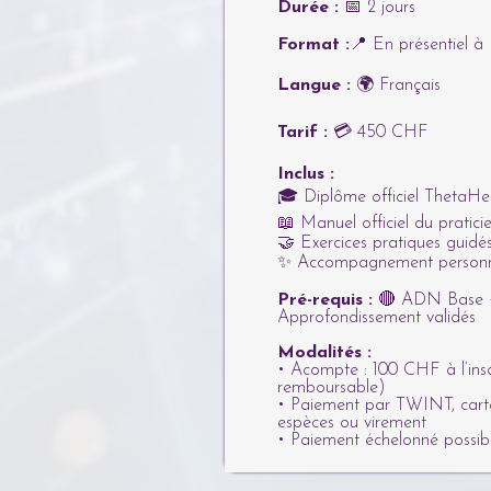
Durée :
📅 2 jours
Format :
📍 En présentiel à 
Langue :
🌍 Français
Tarif :
💳 450 CHF
Inclus :
🎓 Diplôme officiel ThetaHe
📖 Manuel officiel du pratic
🤝 Exercices pratiques guidé
✨ Accompagnement personn
Pré-requis :
🔴 ADN Base 
Approfondissement validés
Modalités :
• Acompte : 100 CHF à l’insc
remboursable)
• Paiement par TWINT, carte
espèces ou virement
• Paiement échelonné possib