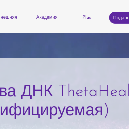
Внешняя
Академия
Plus
Подаро
ва ДНК ThetaHeal
тифицируемая)