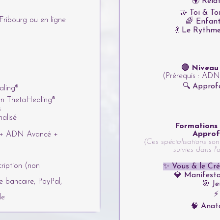
🌍 Rela
🤝 Toi & To
Fribourg ou en ligne
🌈 Enfant
💃 Le Rythme
🔴 Niveau
(Prérequis : AD
🔍 Approf
aling®
ien ThetaHealing®
s
alisé
Formations 
Approf
+ ADN Avancé +
(Ces spécialisations son
suivies dans l'
ription (non
✨ Vous & le Cr
💎 Manifest
 bancaire, PayPal,
🎯 Je
⚡
le
🧠 Anat