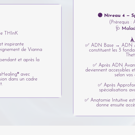
🟣 Niveau 4 — S
(Prérequis : 
🩺 Malad
iée THInK
À
t inspirante
✅ ADN Base → ADN Av
nseignement de Vianna
constituent les 3 fonda
Thet
endant et après la
✅ Après ADN Avancé,
deviennent accessibles et
aHealing® avec
selon vos 
sion dans un cadre
t.
✅ Après Approfon
spécialisations av
✅ Anatomie Intuitive est
donne ensuite accè