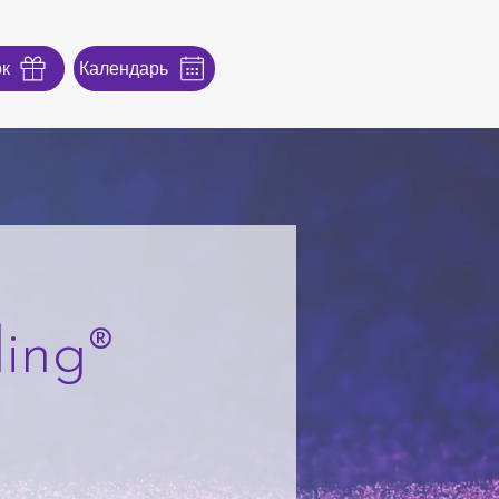
к
Календарь
ing®