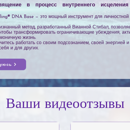
священие в процесс внутреннего исцелени
ling® DNA Base — это мощный инструмент для личностной
изнанный метод, разработанный Вианной Стибал, позволяе
, чтобы трансформировать ограничивающие убеждения, акт
рмоничную жизнь.
учитесь работать со своим подсознанием, своей энергией 
ебя и для других.
руюсь
Ваши видеоотзывы