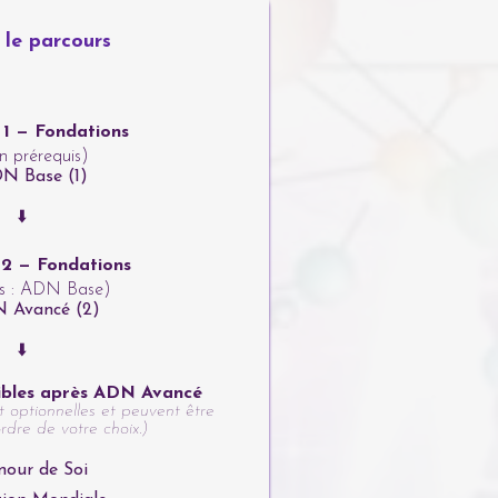
 le parcours
 1 — Fondations
n prérequis)
N Base (1)
⬇️
 2 — Fondations
is : ADN Base)
 Avancé (2)
⬇️
ibles après ADN Avancé
t optionnelles et peuvent être
ordre de votre choix.)
our de Soi