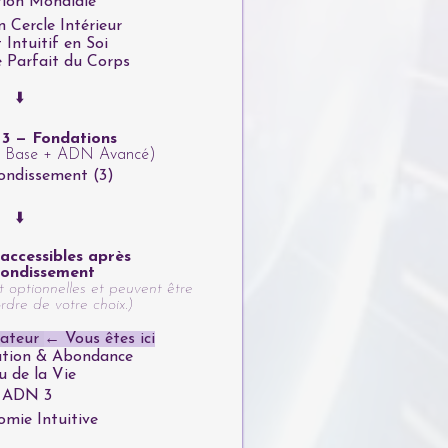
tion Mondiale
n Cercle Intérieur
 Intuitif en Soi
 Parfait du Corps
⬇️
 3 — Fondations
N Base + ADN Avancé)
ondissement (3)
⬇️
accessibles après
ondissement
t optionnelles et peuvent être
ordre de votre choix.)
éateur
← Vous êtes ici
ation & Abondance
u de la Vie
 ADN 3
omie Intuitive