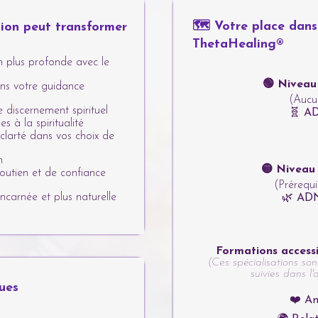
🗺️ Votre place dans
ion peut transformer
ThetaHealing®
 plus profonde avec le
🟢 Niveau
ans votre guidance
(Aucu
discernement spirituel
🧬 AD
s à la spiritualité
larté dans vos choix de
n
🟡 Niveau
soutien et de confiance
(Prérequ
 incarnée et plus naturelle
🌿 ADN
Formations access
(Ces spécialisations son
suivies dans l'
ues
❤️ Am