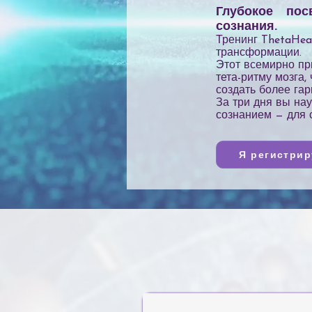
Глубокое по
сознания.
Тренинг ThetaHea
трансформации.
Этот всемирно пр
тета-ритму мозга
создать более га
За три дня вы на
сознанием — для с
Я регистри