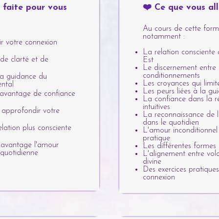
 faite pour vous
❤️ Ce que vous al
Au cours de cette form
notamment :
r votre connexion
La relation consciente
e clarté et de
Est
Le discernement entre i
conditionnements
la guidance du
Les croyances qui limite
ntal
Les peurs liées à la gu
davantage de confiance
La confiance dans la r
intuitives
 approfondir votre
La reconnaissance de 
dans le quotidien
lation plus consciente
L'amour inconditionne
pratique
davantage l'amour
Les différentes formes 
 quotidienne
L'alignement entre vol
divine
Des exercices pratique
connexion