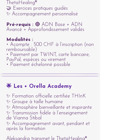
ThetaHealing®
🤝 Exercices pratiques guidés
✨ Accompagnement personnalisé
Pré-requis :
🔴 ADN Base + ADN
Avancé + Approfondissement validés
Modalités :
• Acompte : 500 CHF à l’inscription (non
remboursable)
• Paiement par TWINT, carte bancaire,
PayPal, espèces ou virement
• Paiement échelonné possible
🌟 Les + Orella Academy
✨ Formation officielle certifiée THInK
✨ Groupe à taille humaine
✨ Atmosphère bienveillante et inspirante
✨ Transmission fidèle à l’enseignement
de Vianna Stibal
✨ Accompagnement avant, pendant et
après la formation
Aleksandra transmet le ThetaHealing®