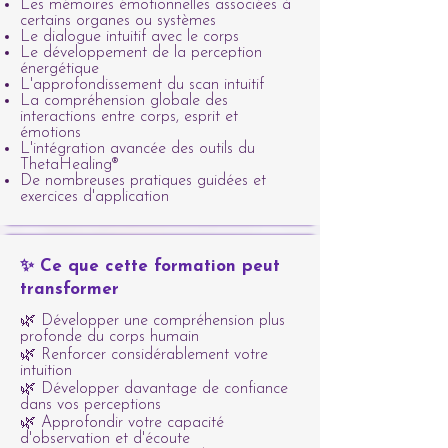
Les mémoires émotionnelles associées à
certains organes ou systèmes
Le dialogue intuitif avec le corps
Le développement de la perception
énergétique
L'approfondissement du scan intuitif
La compréhension globale des
interactions entre corps, esprit et
émotions
L'intégration avancée des outils du
ThetaHealing®
De nombreuses pratiques guidées et
exercices d'application
✨ Ce que cette formation peut
transformer
🌿 Développer une compréhension plus
profonde du corps humain
🌿 Renforcer considérablement votre
intuition
🌿 Développer davantage de confiance
dans vos perceptions
🌿 Approfondir votre capacité
d'observation et d'écoute