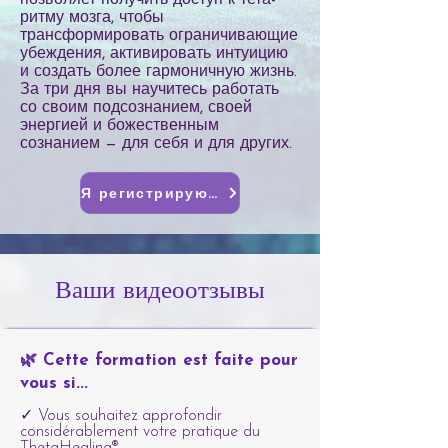
позволяет получить доступ к тета-
ритму мозга, чтобы
трансформировать ограничивающие
убеждения, активировать интуицию
и создать более гармоничную жизнь.
За три дня вы научитесь работать
со своим подсознанием, своей
энергией и божественным
сознанием — для себя и для других.
Я регистрируюсь
Ваши видеоотзывы
🌿 Cette formation est faite pour
vous si...
✓ Vous souhaitez approfondir
considérablement votre pratique du