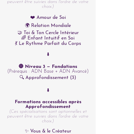
peuvent être suivies dans l'ordre de votre
choix.)
❤️ Amour de Soi
🌍 Relation Mondiale
🤝 Toi & Ton Cercle Intérieur
🌈 Enfant Intuitif en Soi
💃 Le Rythme Parfait du Corps
⬇️
🔴 Niveau 3 — Fondations
(Prérequis : ADN Base + ADN Avancé)
🔍 Approfondissement (3)
⬇️
Formations accessibles après
Approfondissement
(Ces spécialisations sont optionnelles et
peuvent être suivies dans l'ordre de votre
choix.)
✨ Vous & le Créateur