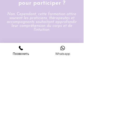
pour participer ?​
Non. Cependant, cette formation attire
souvent les praticiens, thérapeutes et
accompagnants souhaitant approfondir
leur compréhension du corps et de
l'intuition.
Позвонить
Whatsapp
Vais-je recevoir une
certification ?​​
Oui. Cette formation est officiellement
certifiante et reconnue par THInK.
Cette formation remplace-