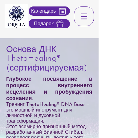
Календарь
Подарок
Основа ДНК
ThetaHealing®
(сертифицируемая)
Глубокое посвящение в
процесс внутреннего
исцеления и пробуждения
сознания.
Тренинг ThetaHealing® DNA Base —
это мощный инструмент для
личностной и духовной
трансформации.
Этот всемирно признанный метод,
разработанный Вианной Стибал,