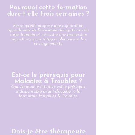
Pourquoi cette formation
dure-t-elle trois semaines ?
Parce qu'elle propose une exploration
approfondie de l'ensemble des systèmes du
corps humain et nécessite une immersion
importante pour intégrer pleinement les
enseignements.
Est-ce le prérequis pour
Maladies & Troubles ?​
Oui. Anatomie Intuitive est le prérequis
indispensable avant d'accéder à la
formation Maladies & Troubles.
Dois-je être thérapeute