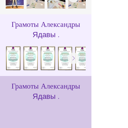
Грамоты Александры
Ядавы
.
Грамоты Александры
Ядавы
.