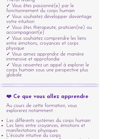
ThetaHealing®
✓ Vous êtes passionné(e) par le
fonctionnement du corps humain
✓ Vous souhaitez développer davantage
votre intuition
✓ Vous êtes thérapeute, praticien(ne) ou
accompagnant(e)
✓ Vous souhaitez comprendre les liens
entre émotions, croyances et corps
physique
✓ Vous aimez apprendre de manière
immersive et approfondie
✓ Vous ressentez un appel à explorer le
corps humain sous une perspective plus
globale
❤️ Ce que vous allez apprendre
Au cours de cette formation, vous
explorerez notamment :
Les différents systèmes du corps humain
Les liens entre croyances, émotions et
manifestations physiques
L'écoute intuitive du corps