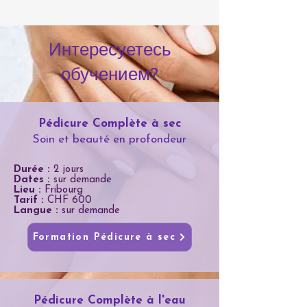
Интересуетесь
обучением?
Pédicure Complète à sec
Soin et beauté en profondeur
Durée :
2 jours
Dates :
sur demande
Lieu :
Fribourg
Tarif :
CHF 600
Langue :
sur demande
Formation Pédicure à sec
Pédicure Complète à l'eau