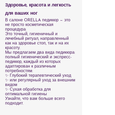
Здоровье, красота и легкость
для ваших ног
В салоне ORELLA педикюр — это
не просто косметическая
процедура:
Это точный, гигиеничный и
лечебный ритуал, направленный
как на здоровье стоп, так и на их
красоту.
Мы предлагаем два вида педикюра:
полный гигиенический и экспресс-
педикюр, каждый из которых
адаптирован к различным
потребностям:
✨ Глубокий терапевтический уход
✨ или регулярный уход за внешним
видом
✨ Сухая обработка для
оптимальной гигиены
Узнайте, что вам больше всего
подходит.