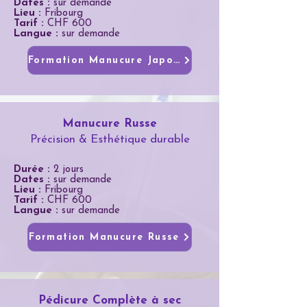
Dates :
sur demande
Lieu :
Fribourg
Tarif :
CHF 600
Langue :
sur demande
Formation Manucure Japonaise
Manucure Russe
Précision & Esthétique durable
Durée :
2 jours
Dates :
sur demande
Lieu :
Fribourg
Tarif :
CHF 600
Langue :
sur demande
Formation Manucure Russe
Pédicure Complète à sec