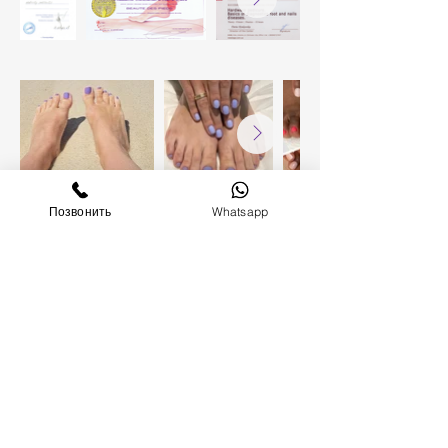
Позвонить
Whatsapp
Готовы
уделить
себе
время?
Что выбрать?
Бесплатная диагностика