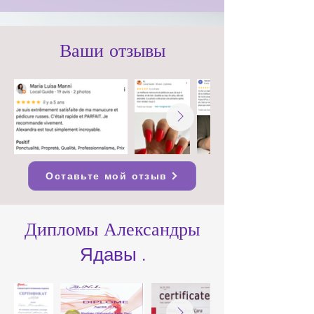
Ваши отзывы
Оставьте мой отзыв
Дипломы Александры
Ядавы
.