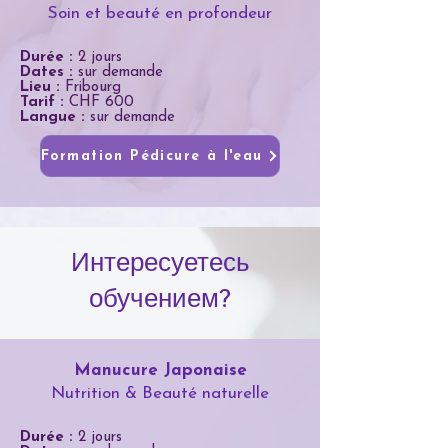
Soin et beauté en profondeur
Durée :
2 jours
Dates :
sur demande
Lieu :
Fribourg
Tarif :
CHF 600
Langue :
sur demande
Formation Pédicure à l'eau
Интересуетесь
обучением?
Manucure Japonaise
Nutrition & Beauté naturelle
Durée :
2 jours